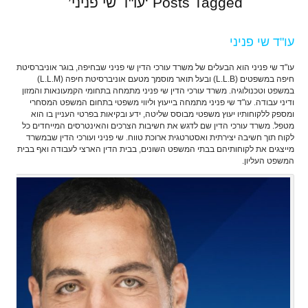
Posts Tagged ‘עו"ד שי פניני’
עו"ד שי פניני
עו"ד שי פניני הוא הבעלים של משרד עורכי הדין שי פניני שבחיפה, בוגר אוניברסיטת
חיפה במשפטים (L.L.B) ובעל תואר מוסמך מטעם אוניברסיטת חיפה (L.L.M)
במשפט וטכנולוגיה. משרד עורכי הדין שי פניני מתמחה בתחומי הקמעונאות והמזון
ודיני עבודה. עו"ד שי פניני מתמחה בייעוץ וליווי משפטי בתחום המשפט המסחרי
ומספק ללקוחותיו יעוץ משפטי מבוסס שליטה, ידע ובקיאות בפרטי העניין בו הוא
מטפל. משרד עורכי הדין שם לדגש את חשיבות הצרכים והאינטרסים המייחדים כל
לקוח תוך חשיבה יצירתית ואסטרטגית ארוכת טווח. שי פניני ועורכי הדין שבמשרד
מייצגים את לקוחותיהם בבתי המשפט השונים, בבית הדין הארצי לעבודה ואף בבית
המשפט העליון.