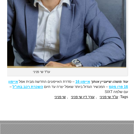
עו"ד שי פניני
עוד משהו שיעניין אותך
אייפון 16
– סדרת האייפונים החדשה מבית אפל
אייפון
16 פרו מקס
– המכשיר הגדול ביותר שאפל יצרה עד היום
השכרת רכב בחו"ל
–
עם שלמה SIXT
Tags:
עו"ד שי פניני
,
עורך דין שי פניני
,
שי פניני