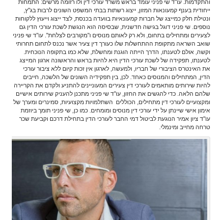
והתקדמות. עו"ד שי פניני עומד בראש משרד עורכי דין ולו רזומה מרשים: התמחות
ייחודית בענף קמעונאות המזון, ייצוג רשתות בבתי המשפט השונים לרבות בג"ץ,
ונטילת חלק כמייצג של חברות קמעונאיות בוועדה בכנסת, לצד ייצוג וייעוץ ללקוחות
נוספים. שי פניני דוגל בגישה חדשנית, שבסיסה הוא הנגשת לשכת עורכי הדין גם
לצעירים ומתחילים בתחום, ולא רק לאותם מנוסים ו"מקורבים לצלחת". עו"ד שי פניני
שואב השראה מתקופת ההתחשלות שלו כעורך דין צעיר אשר נכנס לתחום תחרותי
וקשה, אולם לטענתו, הדרך הייתה הוגנת ומחשלת, שלא כמו בתקופה הנוכחית.
לטענתו, תפקידה של לשכת עורכי הדין היא להיות בראש והראשונה ארגון המייצג
את האינטרס הציבורי של חבריו, ולמעשה, לארגון אין זכות קיום ללא ציבור עורכי
הדין, המתחילים והמנוסים כאחד. לכן, בין תפקידיה השונים של הלשכה, חייבים
להיות שירותים מותאמים לעורכי דין צעירים המעוניינים להתניע ולקדם את הקריירה
שלהם הלאה. כדי להגשים את החזון, עו"ד שי פניני מתכנן להעניק שירותים אישיים
ומקצועיים לעורכי דין מתחילים, הכוללים השתלמויות מקצועיות, סמינרים ומערך של
אימון אישי שיינתן על ידי עורכי דין מנוסים ומומחים. כמו כן, שי פניני תומך ביוזמת
עו"ד ציון אמיר הנוגעת לביטול דמי החבר לעורכי הדין בתחילת דרכם וקביעת שכר
טרחה מחייב ומינמלי.