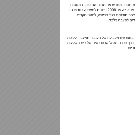
משמעותי בשנים האחרונות בקופות הגמל בישראל נקרא תיקון 3 אשר מגדיר מחדש את מהות החיסכון. במסגרת
תיקון זה המחוקק ביטל את האפשרות לחיסכון הוני כך שהכספים שהצטברו באפיק זה עד 2008 ניתנים למשיכה כסכום חד
כספים שנחסכו משנת 2008 יקבל החוסך כקצבה חודשית בגיל פרישה, למעט מקרים
עדים לקצבה בלבד.
ר בהפרשה מקבילה של העובד והמעביד לקופת
דרך חברת הגמל או הפנסיה של בית השקעות
יות.