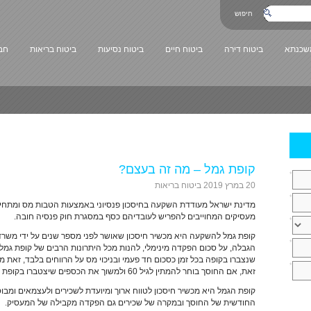
חיפוש
משכנתא
ביטוח דירה
ביטוח חיים
ביטוח נסיעות
ביטוח בריאות
חב
קופת גמל – מה זה בעצם?
*
20 במרץ 2019
ביטוח בריאות
*
מעסיקים המחוייבים להפריש לעובדיהם כסף במסגרת חוק פנסיה חובה.
*
קופת גמל להשקעה היא מכשיר חיסכון שאושר לפני מספר שנים על ידי משרד
*
הגבלה, על סכום הפקדה מינימלי, להנות מכל היתרונות הרבים של קופת גמ
שנצברו בקופה בכל זמן כסכום חד פעמי ובניכוי מס על הרווחים בלבד, זאת 
*
זאת, אם החוסך בוחר להמתין לגיל 60 ולמשוך את הכספים שיצטברו בקופת הגמל בתור קצבה הוא יקבל פטור מלא ממס.
קופת הגמל היא מכשיר חיסכון לטווח ארוך ומיועדת לשכירים ולעצמאים ומ
החודשית של החוסך ובמקרה של שכירים גם הפקדה מקבילה של המעסיק.