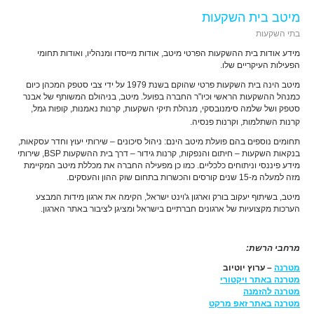
מיטב בית השקעות
בתי השקעות
מידע אודות בית ההשקעות הפרטי מיטב, אודות מייסדו ומנהליו, ואודות תחומי
הפעילות העיקריים שלו.
מיטב הינה בית השקעות פרטי שהוקם בשנת 1979 על ידי צבי סטפק המכהן כיום
כמנהל ההשקעות הראשי וכיו"ר החברה בפועל. מיטב, בניהולם המשותף של אבנר
סטפק ושל שלמה סימנובסקי, מנהלת תיקי השקעות, קרנות נאמנות, קופות גמל,
קרנות השתלמות, וקרנות פנסיה.
תחומים נוספים בהם פועלת מיטב הינם: ניהול סיכונים – שירותי יעוץ וחדר עסקאות,
בנקאות השקעות – חיתום והנפקות, קרנות גידור – דרך בית ההשקעות BSP, שירותי
מידע פיננסי וניתוחים כלכליים. כמו כן מפעילה החברה את מכללת מיטב המקיימת
מזה למעלה מ-15 שנים קורסים והכשרות בתחום שוק ההון והעסקים.
מיטב, בשיתוף יעקוב בורק וארגון ג'וינט ישראל, הקימה את ארגון מידות המבצע
הערכות מקצועיות של ארגונים חברתיים בישראל ומציגן לציבור באתר הארגון.
מרחבי הרשת:
מטרנה
– ערוץ יוטיוב
מטרנה באתר ויקטורי
מטרנה להזמנה
מטרנה באתר זאפ מרקט