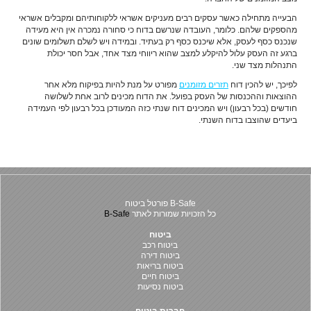
הבעייה מתחילה כאשר עסקים רבים מעניקים אשראי ללקוחותיהם ומקבלים אשראי
מהספקים שלהם. כלומר, העובדה שנרשם בדוח כי סחורה נמכרה אין היא מעידה
שנכנס כסף לעסק, אלא שיכנס כסף רק בעתיד. ובמידה ויש לשלם תשלומים שונים
ברגע זה העסק עלול להיקלע למצב שהוא ריווחי מצד אחד, אבל חסר יכולת
התנהלות מצד שני.
לפיכך, יש להכין דוח
תזרים מזומנים
מפורט על מנת להיות בפיקוח מלא אחר
ההוצאות וההכנסות של העסק בפועל. את הדוח מכינים לרוב אחת לשלושה
חודשים (בכל רבעון) ויש המכינים דוח שנתי כזה המעודכן בכל רבעון לפי העמידה
ביעדים שהוצבו בדוח השנתי.
B-Safe פורטל ביטוח
כל הזכויות שמורות לאתר
B-Safe
ביטוח
ביטוח רכב
ביטוח דירה
ביטוח בריאות
ביטוח חיים
ביטוח נסיעות